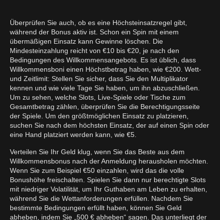
Überprüfen Sie auch, ob es eine Höchsteinsatzregel gibt,
während der Bonus aktiv ist. Schon ein Spin mit einem
übermäßigen Einsatz kann Gewinne löschen. Die
Mindesteinzahlung reicht von €10 bis €20, je nach den
Bedingungen des Willkommensangebots. Es ist üblich, dass
Willkommensboni einen Höchstbetrag haben, wie €200. Wett-
und Zeitlimit: Stellen Sie sicher, dass Sie den Multiplikator
kennen und wie viele Tage Sie haben, um ihn abzuschließen.
Um zu sehen, welche Slots, Live-Spiele oder Tische zum
Gesamtbetrag zählen, überprüfen Sie die Berechtigungsseite
der Spiele. Um den größtmöglichen Einsatz zu platzieren,
suchen Sie nach dem höchsten Einsatz, der auf einen Spin oder
eine Hand platziert werden kann, wie €5.
Verteilen Sie Ihr Geld klug, wenn Sie das Beste aus dem
Willkommensbonus nach der Anmeldung herausholen möchten.
Wenn Sie zum Beispiel €50 einzahlen, wird das die volle
Bonushöhe freischalten. Spielen Sie dann nur berechtigte Slots
mit niedriger Volatilität, um Ihr Guthaben am Leben zu erhalten,
während Sie die Wettanforderungen erfüllen. Nachdem Sie
bestimmte Bedingungen erfüllt haben, können Sie Geld
abheben, indem Sie „500 € abheben“ sagen. Das unterliegt der