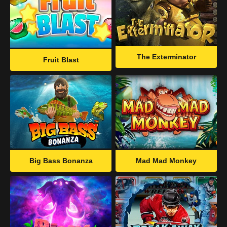
The Exterminator
Fruit Blast
Big Bass Bonanza
Mad Mad Monkey