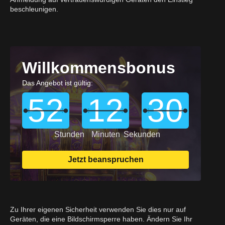
beschleunigen.
Willkommensbonus
Das Angebot ist gültig:
52
12
28
Stunden
Minuten
Sekunden
Jetzt beanspruchen
Zu Ihrer eigenen Sicherheit verwenden Sie dies nur auf
Geräten, die eine Bildschirmsperre haben. Ändern Sie Ihr