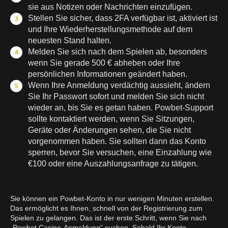
sie aus Notizen oder Nachrichten einzufügen.
Stellen Sie sicher, dass 2FA verfügbar ist, aktiviert ist
und Ihre Wiederherstellungsmethode auf dem
neuesten Stand halten.
Melden Sie sich nach dem Spielen ab, besonders
wenn Sie gerade 500 € abheben oder Ihre
persönlichen Informationen geändert haben.
Wenn Ihre Anmeldung verdächtig aussieht, ändern
Sie Ihr Passwort sofort und melden Sie sich nicht
wieder an, bis Sie es getan haben. Powbet-Support
sollte kontaktiert werden, wenn Sie Sitzungen,
Geräte oder Änderungen sehen, die Sie nicht
vorgenommen haben. Sie sollten dann das Konto
sperren, bevor Sie versuchen, eine Einzahlung wie
€100 oder eine Auszahlungsanfrage zu tätigen.
Sie können ein Powbet-Konto in nur wenigen Minuten erstellen.
Das ermöglicht es Ihnen, schnell von der Registrierung zum
Spielen zu gelangen. Das ist der erste Schritt, wenn Sie nach
„Powbet Casino-Anmeldung“ suchen. Sobald Ihr Konto