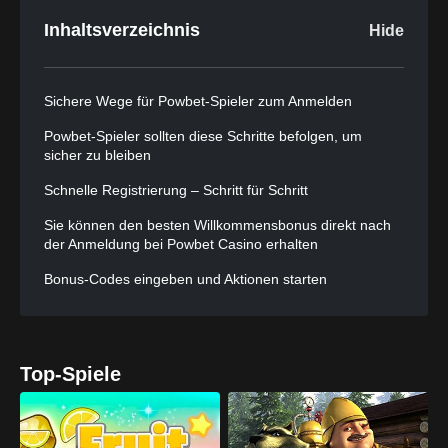
Inhaltsverzeichnis
Hide
Sichere Wege für Powbet-Spieler zum Anmelden
Powbet-Spieler sollten diese Schritte befolgen, um
sicher zu bleiben
Schnelle Registrierung – Schritt für Schritt
Sie können den besten Willkommensbonus direkt nach
der Anmeldung bei Powbet Casino erhalten
Bonus-Codes eingeben und Aktionen starten
Schnelle Auszahlungen und Bearbeitungszeiten für
Auszahlungen
Mindest- und Höchstlimits für Einzahlungen und
Top-Spiele
Auszahlungen