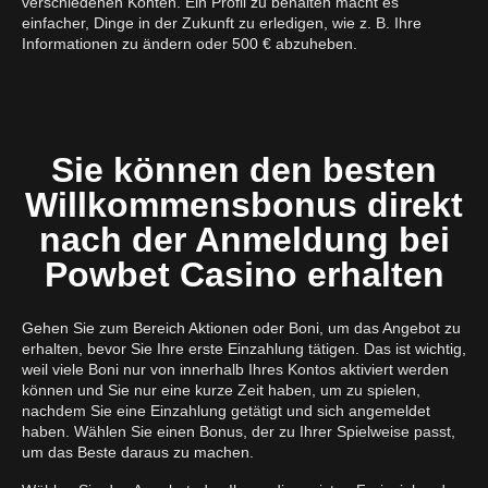
verschiedenen Konten. Ein Profil zu behalten macht es
einfacher, Dinge in der Zukunft zu erledigen, wie z. B. Ihre
Informationen zu ändern oder 500 € abzuheben.
Sie können den besten
Willkommensbonus direkt
nach der Anmeldung bei
Powbet Casino erhalten
Gehen Sie zum Bereich Aktionen oder Boni, um das Angebot zu
erhalten, bevor Sie Ihre erste Einzahlung tätigen. Das ist wichtig,
weil viele Boni nur von innerhalb Ihres Kontos aktiviert werden
können und Sie nur eine kurze Zeit haben, um zu spielen,
nachdem Sie eine Einzahlung getätigt und sich angemeldet
haben. Wählen Sie einen Bonus, der zu Ihrer Spielweise passt,
um das Beste daraus zu machen.