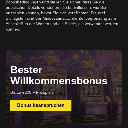
Bonusbedingungen und stellen Sie sicher, dass Sie die
praktischen Details verstehen, die beeinflussen, wie Sie
auszahlen können, bevor Sie sich verpflichten. Die drei
wichtigsten sind der Mindesteinsatz, die Zeitbegrenzung zum
Abschließen der Wetten und die Spiele, die verwendet werden
können.
Bester
Willkommensbonus
Bis zu €200 + Freispiele
Bonus beanspruchen