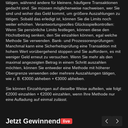
tätigen, während andere für kleinere, häufigere Transaktionen
gedacht sind. Sie müssen möglicherweise nachweisen, wer Sie
sind und woher das Geld kommt, um größere Auszahlungen zu
tätigen. Sobald das erledigt ist, können Sie die Limits noch
weiter erhöhen. Verantwortungsvolles Glücksspielkontrollen:
Wenn Sie persönliche Limits festlegen, können diese den
Höchstbetrag senken, den Sie einzahlen können, egal welche
Methode Sie verwenden. Bank- und Prozessorenprüfungen:
Manchmal kann eine Sicherheitsprüfung eine Transaktion mit
hohem Wert vorübergehend stoppen und Sie auffordern, es mit
weniger Geld erneut zu versuchen. Wenn Sie mehr als den
maximal angezeigten Betrag in einem Schritt auszahlen
möchten, können Sie entweder eine Methode mit höherer
Obergrenze verwenden oder mehrere Auszahlungen tätigen,
wie z. B. €3000 abheben + €3000 abheben.
Sie können Einzahlungen auf dieselbe Weise aufteilen, wie folgt:
€2000 einzahlen + €2000 einzahlen, wenn Ihre Methode nur
eine Aufladung auf einmal zulässt.
Jetzt Gewinnend