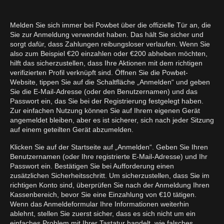
Melden Sie sich immer bei Powbet über die offizielle Tür an, die
Sie zur Anmeldung verwendet haben. Das hält Sie sicher und
sorgt dafür, dass Zahlungen reibungsloser verlaufen. Wenn Sie
also zum Beispiel €20 einzahlen oder €200 abheben möchten,
hilft das sicherzustellen, dass Ihre Aktionen mit dem richtigen
verifizierten Profil verknüpft sind. Öffnen Sie die Powbet-
Website, tippen Sie auf die Schaltfläche „Anmelden“ und geben
Sie die E-Mail-Adresse (oder den Benutzernamen) und das
Passwort ein, das Sie bei der Registrierung festgelegt haben.
Zur einfachen Nutzung können Sie auf Ihrem eigenen Gerät
angemeldet bleiben, aber es ist sicherer, sich nach jeder Sitzung
auf einem geteilten Gerät abzumelden.
Klicken Sie auf der Startseite auf „Anmelden“. Geben Sie Ihren
Benutzernamen (oder Ihre registrierte E-Mail-Adresse) und Ihr
Passwort ein. Bestätigen Sie bei Aufforderung einen
zusätzlichen Sicherheitsschritt. Um sicherzustellen, dass Sie im
richtigen Konto sind, überprüfen Sie nach der Anmeldung Ihren
Kassenbereich, bevor Sie eine Einzahlung von €10 tätigen.
Wenn das Anmeldeformular Ihre Informationen weiterhin
ablehnt, stellen Sie zuerst sicher, dass es sich nicht um ein
einfaches Problem mit Ihrer Tastatur handelt, wie falsches