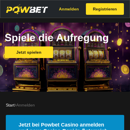
Anmelden
Registrieren
Spiele die Aufregung
Jetzt spielen
Start
Anmelden
Jetzt bei Powbet Casino anmelden