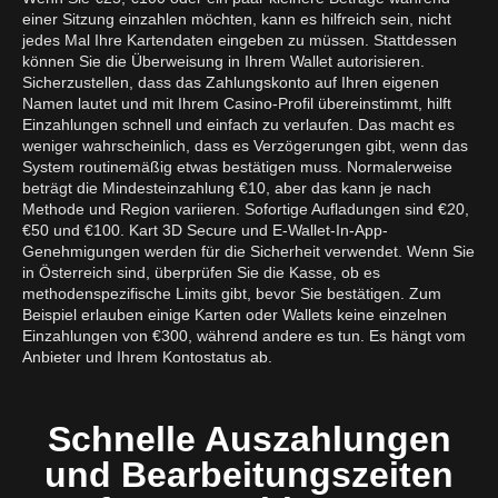
einer Sitzung einzahlen möchten, kann es hilfreich sein, nicht
jedes Mal Ihre Kartendaten eingeben zu müssen. Stattdessen
können Sie die Überweisung in Ihrem Wallet autorisieren.
Sicherzustellen, dass das Zahlungskonto auf Ihren eigenen
Namen lautet und mit Ihrem Casino-Profil übereinstimmt, hilft
Einzahlungen schnell und einfach zu verlaufen. Das macht es
weniger wahrscheinlich, dass es Verzögerungen gibt, wenn das
System routinemäßig etwas bestätigen muss. Normalerweise
beträgt die Mindesteinzahlung €10, aber das kann je nach
Methode und Region variieren. Sofortige Aufladungen sind €20,
€50 und €100. Kart 3D Secure und E-Wallet-In-App-
Genehmigungen werden für die Sicherheit verwendet. Wenn Sie
in Österreich sind, überprüfen Sie die Kasse, ob es
methodenspezifische Limits gibt, bevor Sie bestätigen. Zum
Beispiel erlauben einige Karten oder Wallets keine einzelnen
Einzahlungen von €300, während andere es tun. Es hängt vom
Anbieter und Ihrem Kontostatus ab.
Schnelle Auszahlungen
und Bearbeitungszeiten