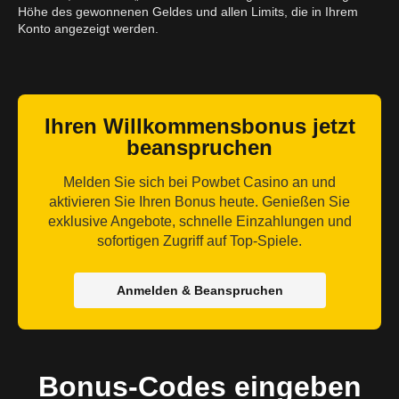
Höhe des gewonnenen Geldes und allen Limits, die in Ihrem
Konto angezeigt werden.
Ihren Willkommensbonus jetzt
beanspruchen
Melden Sie sich bei Powbet Casino an und
aktivieren Sie Ihren Bonus heute. Genießen Sie
exklusive Angebote, schnelle Einzahlungen und
sofortigen Zugriff auf Top-Spiele.
Anmelden & Beanspruchen
Bonus-Codes eingeben