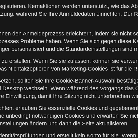
egistrieren. Kernaktionen werden unterstützt, wie das 
Sitzung, während Sie Ihre Anmeldedaten einrichten. Der 
önnen den Anmeldeprozess erleichtern, indem sie nicht
zesses Probleme haben. Wenn Sie sich gegen diese Kat
iger personalisiert und die Standardeinstellungen sind mö
 zu erstellen. Wenn Sie sie zulassen, können sie verw
Nichtakzeptieren von Marketing-Cookies ist für die Regi
tzen, sollten Sie Ihre Cookie-Banner-Auswahl bestätigen
d Desktop wechseln. Wenn während des Vorgangs das Co
re Einwilligung, damit Ihre Sitzung nicht unterbrochen wi
öchten, erlauben Sie essenzielle Cookies und gegebene
die unbedingt notwendigen Cookies und erwarten Sie nich
nstellungen ändern und dann die Seite aktualisieren.
Identitätsprüfungen und erstellt kein Konto für Sie. Wenn