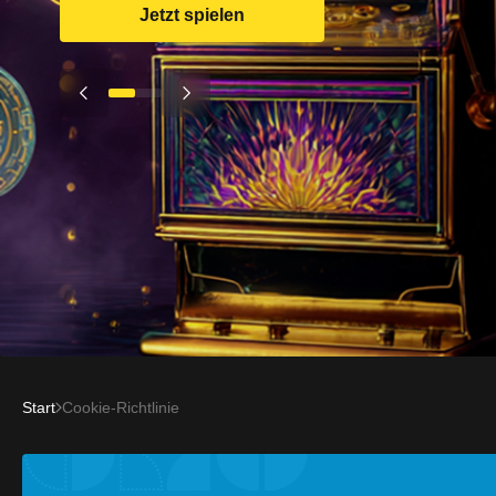
Jetzt spielen
Start
Cookie-Richtlinie