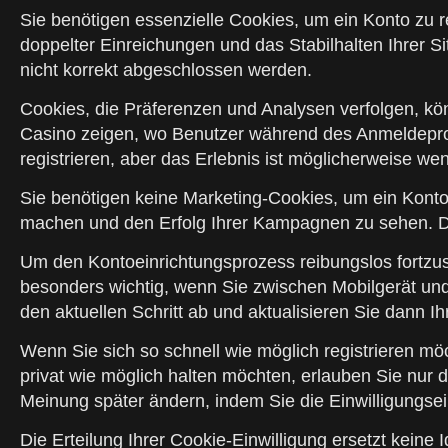
Sie benötigen essenzielle Cookies, um ein Konto zu r
doppelter Einreichungen und das Stabilhalten Ihrer 
nicht korrekt abgeschlossen werden.
Cookies, die Präferenzen und Analysen verfolgen, k
Casino zeigen, wo Benutzer während des Anmeldepro
registrieren, aber das Erlebnis ist möglicherweise wen
Sie benötigen keine Marketing-Cookies, um ein Konto
machen und den Erfolg Ihrer Kampagnen zu sehen. Das 
Um den Kontoeinrichtungsprozess reibungslos fortzuse
besonders wichtig, wenn Sie zwischen Mobilgerät un
den aktuellen Schritt ab und aktualisieren Sie dann Ih
Wenn Sie sich so schnell wie möglich registrieren m
privat wie möglich halten möchten, erlauben Sie nur 
Meinung später ändern, indem Sie die Einwilligungsei
Die Erteilung Ihrer Cookie-Einwilligung ersetzt keine 