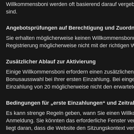
Willkommensboni werden oft basierend darauf vergeb
sind.
Angebotsprüfungen auf Berechtigung und Zuord
Sie erhalten möglicherweise keinen Willkommensbonus
Registrierung möglicherweise nicht mit der richtigen
Zusätzlicher Ablauf zur Aktivierung
Einige Willkommensboni erfordern einen zusätzlichen S
Bonusausswahl bei Ihrer ersten Einzahlung. Bei eing
Einzahlung von 20 möglicherweise nicht den erwarte
Bedingungen für „erste Einzahlungen“ und Zeitr
Es kann strenge Regeln geben, wann Sie einen Willk
Anmeldung. Sie könnten das erforderliche Fenster ve
liegt daran, dass die Website den Sitzungskontext ver