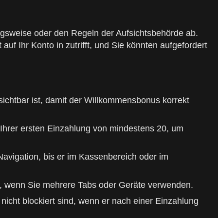
ngsweise oder den Regeln der Aufsichtsbehörde ab.
uf Ihr Konto in zutrifft, und Sie könnten aufgefordert
sichtbar ist, damit der Willkommensbonus korrekt
 Ihrer ersten Einzahlung von mindestens 20, um
avigation, bis er im Kassenbereich oder im
ab, wenn Sie mehrere Tabs oder Geräte verwenden.
icht blockiert sind, wenn er nach einer Einzahlung