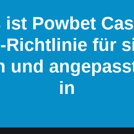
 ist Powbet Ca
Richtlinie für 
n und angepass
in