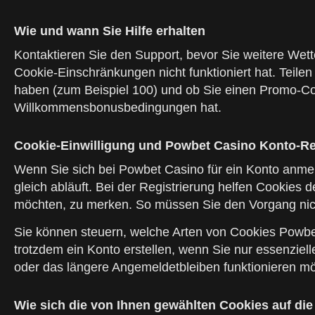
Wie und wann Sie Hilfe erhalten
Kontaktieren Sie den Support, bevor Sie weitere Wet
Cookie-Einschränkungen nicht funktioniert hat. Teile
haben (zum Beispiel 100) und ob Sie einen Promo-Cod
Willkommensbonusbedingungen hat.
Cookie-Einwilligung und Powbet Casino Konto-Re
Wenn Sie sich bei Powbet Casino für ein Konto anmelde
gleich abläuft. Bei der Registrierung helfen Cookies 
möchten, zu merken. So müssen Sie den Vorgang nicht
Sie können steuern, welche Arten von Cookies Powbet
trotzdem ein Konto erstellen, wenn Sie nur essenziel
oder das längere Angemeldetbleiben funktionieren mög
Wie sich die von Ihnen gewählten Cookies auf di